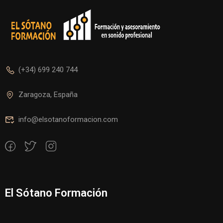
(+34) 699 240 744
Zaragoza, España
info@elsotanoformacion.com
El Sótano Formación